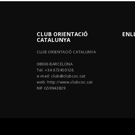
CLUB ORIENTACIÓ
ENL
CATALUNYA
CLUB ORIENTACIÓ CATALUNYA
08006 BARCELONA
Tel. +34 672450126
e-mail:
club@clubcoc.cat
web: http://www.clubcoc.cat
NIF G59943829