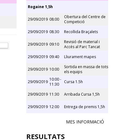
Rogaine 1,5h
Obertura del Centre de
29/09/2019
08:00
Competició
29/09/2019
08:30
Recollida Braçalets
Revisió de material i
29/09/2019
09:10
Accés al Parc Tancat
29/09/2019
09:40
Lliurament mapes
Sortida en massa de tots
29/09/2019
10:00
els equips
10:00 -
29/09/2019
Cursa 1.5h
11:30
29/09/2019
11:30
Arribada Cursa 1,5h
29/09/2019
12:00
Entrega de premis 1,5h
MES INFORMACIÓ
RESULTATS