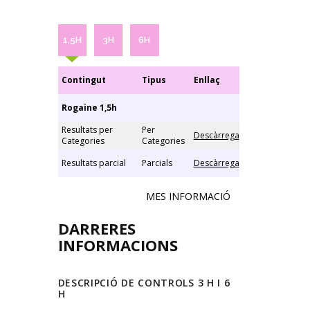
1,5H
3H
6H
Contingut
Tipus
Enllaç
Rogaine 1,5h
Resultats per
Per
Descàrrega
Categories
Categories
Resultats parcial
Parcials
Descàrrega
MES INFORMACIÓ
DARRERES
INFORMACIONS
DESCRIPCIÓ DE CONTROLS 3 H I 6
H